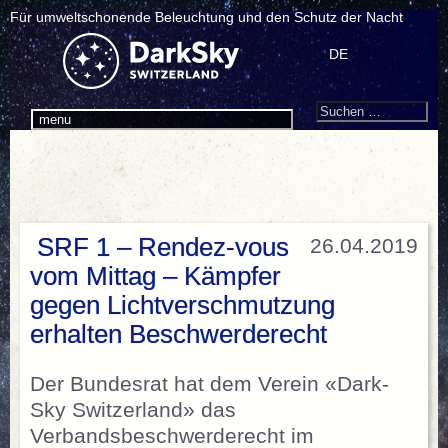
Für umweltschonende Beleuchtung und den Schutz der Nacht
DE
Search
Suchen
menu
nach:
SRF 1 – Rendez-vous
26.04.2019
vom Mittag – Kämpfer
gegen Lichtverschmutzung
erhalten Beschwerderecht
Der Bundesrat hat dem Verein «Dark-
Sky Switzerland» das
Verbandsbeschwerderecht im