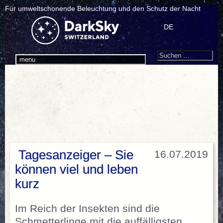
Für umweltschonende Beleuchtung und den Schutz der Nacht
DE
Search
Suchen
menu
nach:
Tagesanzeiger – Sie
16.07.2019
können viel und leben
kurz
Im Reich der Insekten sind die
Schmetterlinge mit die auffälligsten