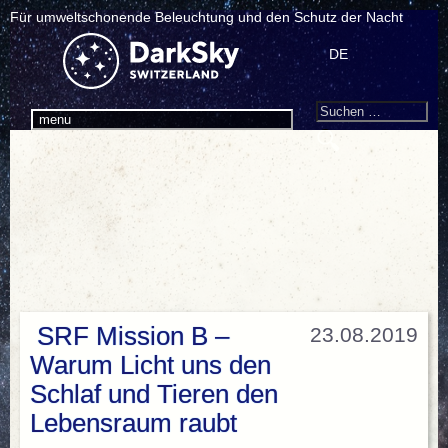
Für umweltschonende Beleuchtung und den Schutz der Nacht
DE
Search
Suchen
menu
nach:
SRF Mission B –
23.08.2019
Warum Licht uns den
Schlaf und Tieren den
Lebensraum raubt