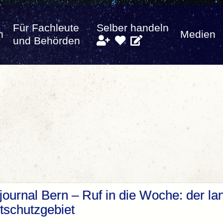
Für Fachleute
Selber handeln
n
Medien
und Behörden
ournal Bern – Ruf in die Woche: der la
schutzgebiet