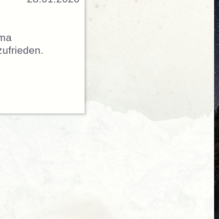
ema
zufrieden.