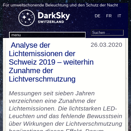
Für umweltschonende Beleuchtung und den Schutz der Nacht
DE
FR
IT
Search
Suchen
menu
nach:
Analyse der
26.03.2020
Lichtemissionen der
Schweiz 2019 – weiterhin
Zunahme der
Lichtverschmutzung
Messungen seit sieben Jahren
verzeichnen eine Zunahme der
Lichtemissionen. Die lichtstarken LED-
Leuchten und das fehlende Bewusstsein
über Wirkungen der Lichtverschmutzung