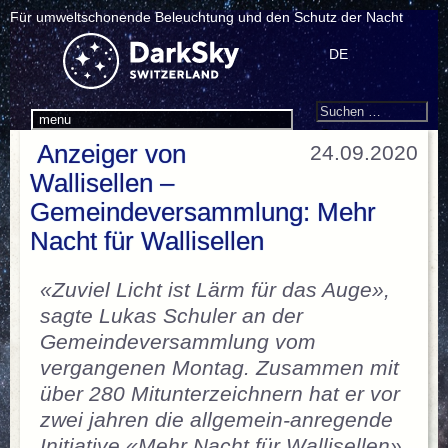
Für umweltschonende Beleuchtung und den Schutz der Nacht
DE
Search
Suchen
menu
nach:
Anzeiger von
24.09.2020
Wallisellen –
Gemeindeversammlung: Mehr
Nacht für Wallisellen
«Zuviel Licht ist Lärm für das Auge»,
sagte Lukas Schuler an der
Gemeindeversammlung vom
vergangenen Montag. Zusammen mit
über 280 Mitunterzeichnern hat er vor
zwei jahren die allgemein-anregende
Initiative «Mehr Nacht für Wallisellen»