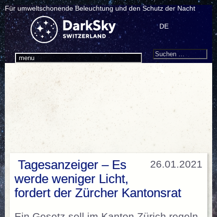
Für umweltschonende Beleuchtung und den Schutz der Nacht
DE
Search
Suchen
menu
nach:
Tagesanzeiger – Es
26.01.2021
werde weniger Licht,
fordert der Zürcher Kantonsrat
Ein Gesetz soll im Kanton Zürich regeln,