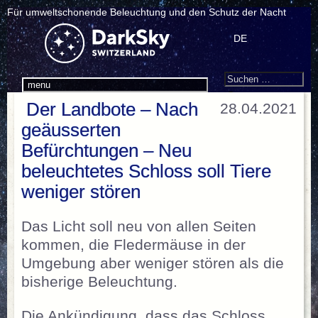
Für umweltschonende Beleuchtung und den Schutz der Nacht
DE
Search
Suchen
menu
nach:
Der Landbote – Nach
28.04.2021
geäusserten
Befürchtungen – Neu
beleuchtetes Schloss soll Tiere
weniger stören
Das Licht soll neu von allen Seiten
kommen, die Fledermäuse in der
Umgebung aber weniger stören als die
bisherige Beleuchtung.
Die Ankündigung, dass das Schloss