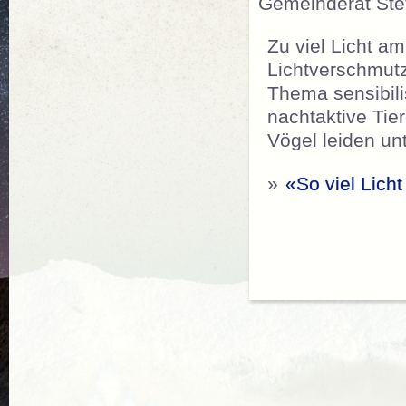
Gemeinderat Stet
Zu viel Licht a
Lichtverschmutz
Thema sensibil
nachtaktive Tie
Vögel leiden unt
»
«So viel Lich