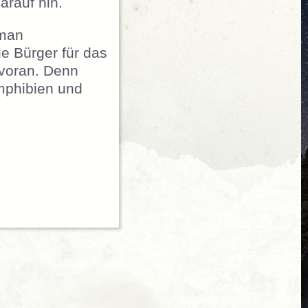
arauf hin.
 man
ie Bürger für das
 voran. Denn
mphibien und