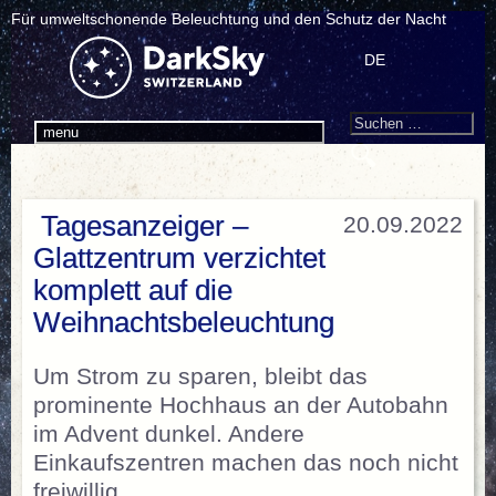
Für umweltschonende Beleuchtung und den Schutz der Nacht
DE
Search
Suchen
menu
nach:
Tagesanzeiger –
20.09.2022
Glattzentrum verzichtet
komplett auf die
Weihnachtsbeleuchtung
Um Strom zu sparen, bleibt das
prominente Hochhaus an der Autobahn
im Advent dunkel. Andere
Einkaufszentren machen das noch nicht
freiwillig.