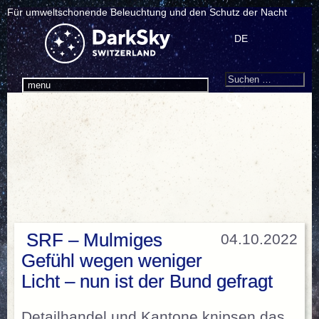
Für umweltschonende Beleuchtung und den Schutz der Nacht
DE
Search
Suchen
menu
nach:
SRF – Mulmiges
04.10.2022
Gefühl wegen weniger
Licht – nun ist der Bund gefragt
Detailhandel und Kantone knipsen das