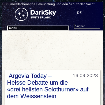
Für umweltschonende Beleuchtung und den Schutz der Nacht
DE
Search
Suchen
menu
nach:
Argovia Today –
16.09.2023
Heisse Debatte um die
«drei hellsten Solothurner» auf
dem Weissenstein