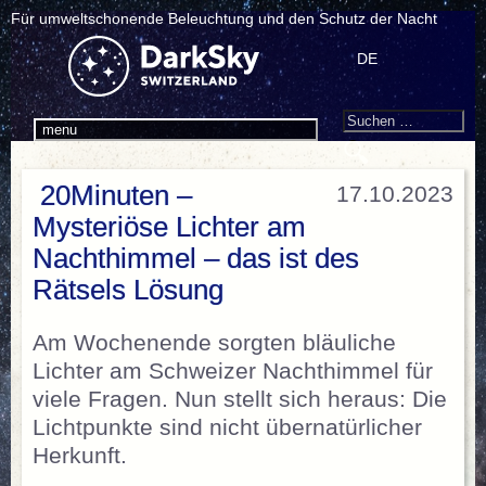
Für umweltschonende Beleuchtung und den Schutz der Nacht
DE
Search
Suchen
menu
nach:
20Minuten –
17.10.2023
Mysteriöse Lichter am
Nachthimmel – das ist des
Rätsels Lösung
Am Wochenende sorgten bläuliche
Lichter am Schweizer Nachthimmel für
viele Fragen. Nun stellt sich heraus: Die
Lichtpunkte sind nicht übernatürlicher
Herkunft.