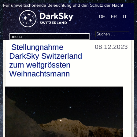
Für umweltschonende Beleuchtung und den Schutz der Nacht
DE
FR
IT
Search
Suchen
menu
nach:
Stellungnahme
08.12.2023
DarkSky Switzerland
zum weltgrössten
Weihnachtsmann