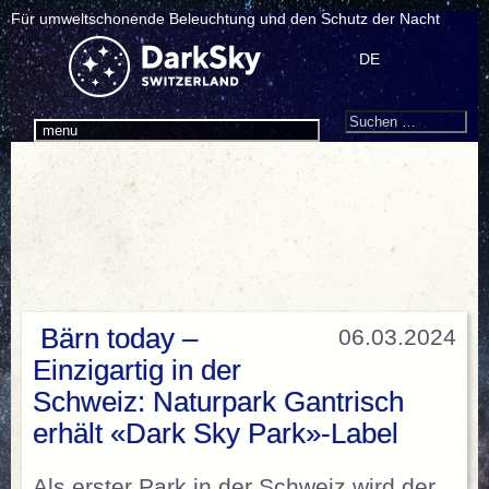
Für umweltschonende Beleuchtung und den Schutz der Nacht
DE
Search
Suchen
menu
nach:
Bärn today –
06.03.2024
Einzigartig in der
Schweiz: Naturpark Gantrisch
erhält «Dark Sky Park»-Label
Als erster Park in der Schweiz wird der