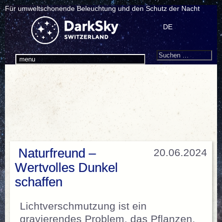
Für umweltschonende Beleuchtung und den Schutz der Nacht
DE
Search
Suchen
menu
nach:
Naturfreund –
20.06.2024
Wertvolles Dunkel
schaffen
Lichtverschmutzung ist ein
gravierendes Problem, das Pflanzen,