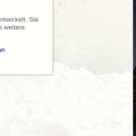
twickelt. Sie
s weitere
an