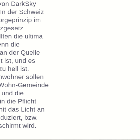
von DarkSky
 In der Schweiz
orgeprinzip im
zgesetz.
lten die ultima
enn die
an der Quelle
t ist, und es
 hell ist.
nwohner sollen
r Wohn-Gemeinde
 und die
n die Pflicht
t das Licht an
duziert, bzw.
chirmt wird.