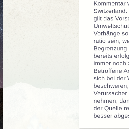
Kommentar 
Switzerland:
gilt das Vors
Umweltschut
Vorhänge sol
ratio sein, w
Begrenzung 
bereits erfolg
immer noch zu
Betroffene A
sich bei de
beschweren,
Verursacher i
nehmen, dami
der Quelle re
besser abges