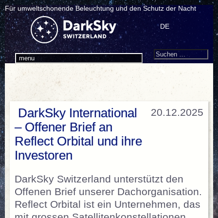
Für umweltschonende Beleuchtung und den Schutz der Nacht
DE
Search
Suchen
menu
nach:
DarkSky International
20.12.2025
– Offener Brief an
Reflect Orbital und ihre
Investoren
DarkSky Switzerland unterstützt den
Offenen Brief unserer Dachorganisation.
Reflect Orbital ist ein Unternehmen, das
mit grossen Satellitenkonstellationen