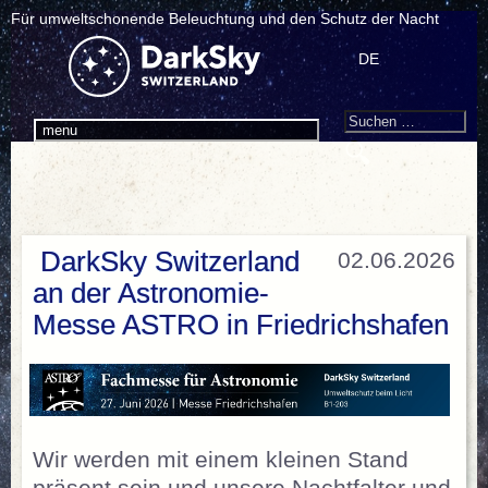
Für umweltschonende Beleuchtung und den Schutz der Nacht
DE
Search
Suchen
menu
nach:
DarkSky Switzerland
02.06.2026
an der Astronomie-
Messe ASTRO in Friedrichshafen
Wir werden mit einem kleinen Stand
präsent sein und unsere Nachtfalter und