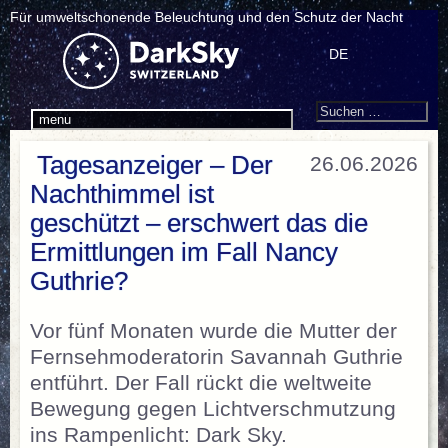
Für umweltschonende Beleuchtung und den Schutz der Nacht
DE
Search
Suchen
menu
nach:
Tagesanzeiger – Der
26.06.2026
Nachthimmel ist
geschützt – erschwert das die
Ermittlungen im Fall Nancy
Guthrie?
Vor fünf Monaten wurde die Mutter der
Fernsehmoderatorin Savannah Guthrie
entführt. Der Fall rückt die weltweite
Bewegung gegen Lichtverschmutzung
ins Rampenlicht: Dark Sky.