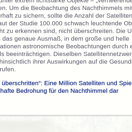
unter extrem lichtstarke Objekte – „verheerende
ten. Um die Beobachtung des Nachthimmels m
aft zu sichern, sollte die Anzahl der Satelliten
ut der Studie 100.000 schwach leuchtende Obj
t zu erkennen sind, nicht überschreiten. Die 
ls das genaue Ausmaß, in dem große und helle
llationen astronomische Beobachtungen durch 
 beeinträchtigen. Dieselben Satellitennetzwer
hinsichtlich ihrer Auswirkungen auf die Gesund
rufen.
 überschritten“: Eine Million Satelliten und Sp
sthafte Bedrohung für den Nachthimmel dar