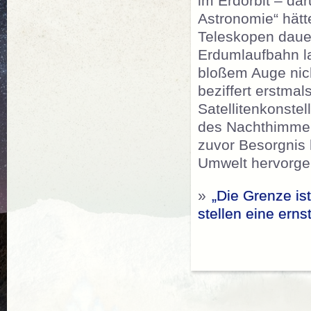
im Erdorbit – dar
Astronomie“ hät
Teleskopen dauerh
Erdumlaufbahn la
bloßem Auge nich
beziffert erstma
Satellitenkonste
des Nachthimmels
zuvor Besorgnis 
Umwelt hervorge
»
„Die Grenze ist
stellen eine ern