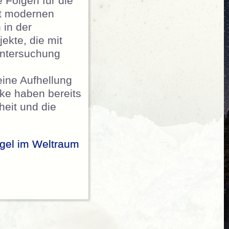
 Folgen für die
it modernen
 in der
ekte, die mit
Untersuchung
eine Aufhellung
ke haben bereits
heit und die
iegel im Weltraum