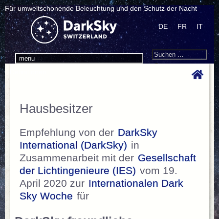
Für umweltschonende Beleuchtung und den Schutz der Nacht
DE
FR
IT
Search
Suchen
menu
nach:
Definitionen
Hausbesitzer
Empfehlung von der
DarkSky
International (DarkSky)
in
Zusammenarbeit mit der
Gesellschaft
der Lichtingenieure (IES)
vom 19.
April 2020 zur
Internationalen Dark
Sky Woche
für