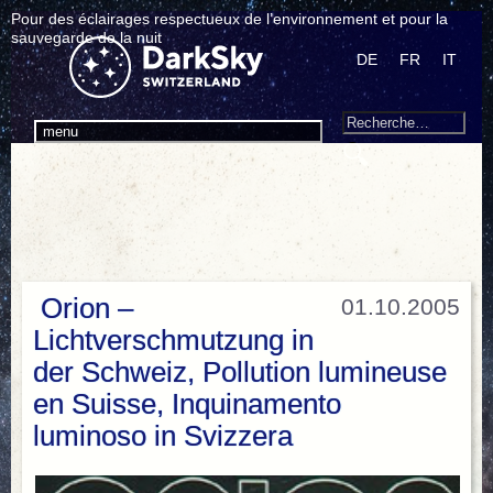
Pour des éclairages respectueux de l’environnement et pour la
sauvegarde de la nuit
DE
FR
IT
Search
Recherche
menu
pour
:
Orion –
01.10.2005
Lichtverschmutzung in
der Schweiz, Pollution lumineuse
en Suisse, Inquinamento
luminoso in Svizzera