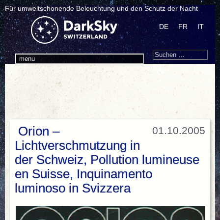
Für umweltschonende Beleuchtung und den Schutz der Nacht
DE
FR
IT
Search
Suchen
menu
nach:
Orion –
01.10.2005
Lichtverschmutzung in
der Schweiz, Pollution lumineuse
en Suisse, Inquinamento
luminoso in Svizzera