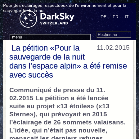
Pour des éclairages respectueux de l’environnement et pour la
sauvegarde de la nuit
DE
FR
IT
Search
Recherche
menu
pour
La pétition «Pour la
11.02.2015
:
sauvegarde de la nuit
dans l’espace alpin» a été remise
avec succès
Communiqué de presse du 11.
02.2015 La pétition a été lancée
suite au projet «13 étoiles» («13
Sterne»), qui prévoyait en 2015
l’éclairage de 26 sommets valaisans.
L’idée, qui n’était pas nouvelle,
menaçait les derniers refuges