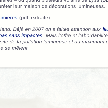
ières – ou quand plusieurs voisins de Lyss (B
pprêter leur maison de décorations lumineuses.
Lumières
(pdf, extraite)
land: Déjà en 2007 on a faites attention aux
il
 pas sans impactes
. Mais l’offre et l’abordabili
sité de la pollution lumineuse et au maximum e
ge se mêlent.