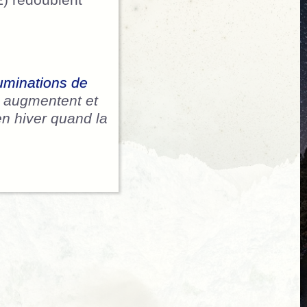
E) redoublent
luminations de
té augmentent et
n hiver quand la