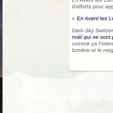
En Avent les Lum
d’efforts pour a
»
En Avent les 
Dark-Sky Switzer
noël qui ne sont
comme ça l’inten
lumière et le nei