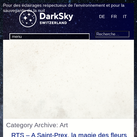
Pour des éclairages respectueux de l’environnement et pour la
sauvegarde de la nuit
DE
FR
IT
Search
Recherche
menu
pour
:
Category Archive: Art
RTS – A Saint-Prex, la magie des fleurs