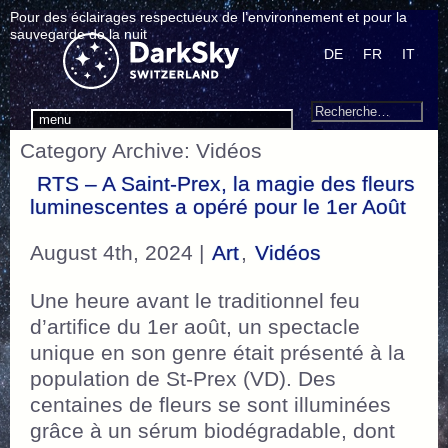
Pour des éclairages respectueux de l’environnement et pour la
sauvegarde de la nuit
DE
FR
IT
Search
Recherche
menu
pour
Category Archive: Vidéos
:
RTS – A Saint-Prex, la magie des fleurs
luminescentes a opéré pour le 1er Août
August 4th, 2024 |
Art
,
Vidéos
Une heure avant le traditionnel feu
d’artifice du 1er août, un spectacle
unique en son genre était présenté à la
population de St-Prex (VD). Des
centaines de fleurs se sont illuminées
grâce à un sérum biodégradable, dont