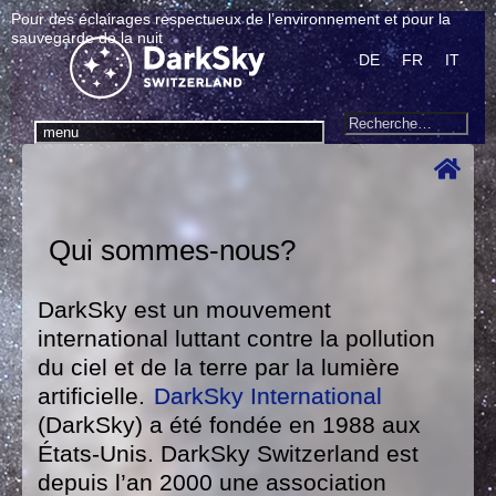
Pour des éclairages respectueux de l’environnement et pour la
sauvegarde de la nuit
DE
FR
IT
Search
Recherche
menu
pour
:
Qui sommes-nous?
DarkSky est un mouvement
international luttant contre la pollution
du ciel et de la terre par la lumière
artificielle.
DarkSky International
(DarkSky) a été fondée en 1988 aux
États-Unis. DarkSky Switzerland est
depuis l’an 2000 une association