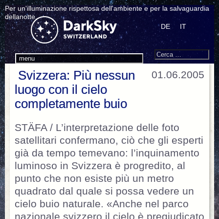
Per un'illuminazione rispettosa dell'ambiente e per la salvaguardia
dellanotte.
DE
IT
Search
Cerca:
menu
Svizzera: Più nessun
01.06.2005
luogo con il cielo
completamente buio
STÄFA / L’interpretazione delle foto
satellitari confermano, ciò che gli esperti
già da tempo temevano: l’inquinamento
luminoso in Svizzera è progredito, al
punto che non esiste più un metro
quadrato dal quale si possa vedere un
cielo buio naturale. «Anche nel parco
nazionale svizzero il cielo è pregiudicato