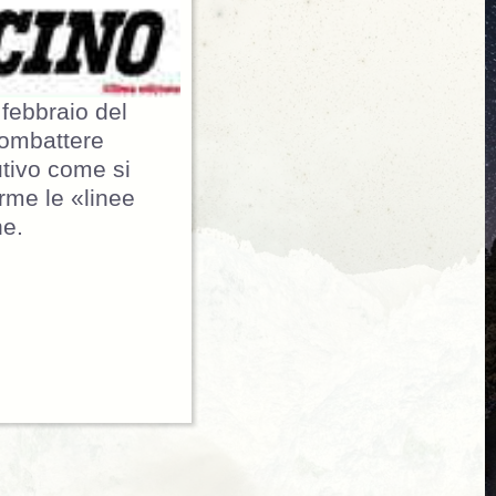
 febbraio del
combattere
utivo come si
rme le «linee
ne.