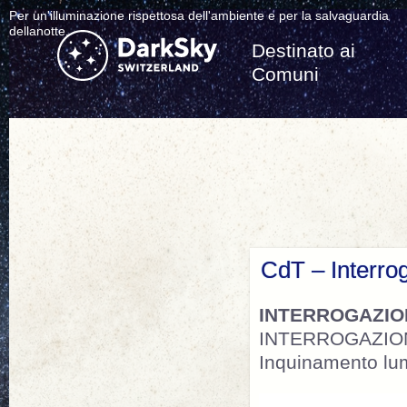
Per un'illuminazione rispettosa dell'ambiente e per la salvaguardia
dellanotte.
Destinato ai
Comuni
CdT – Interro
INTERROGAZION
INTERROGAZIO
Inquinamento lu