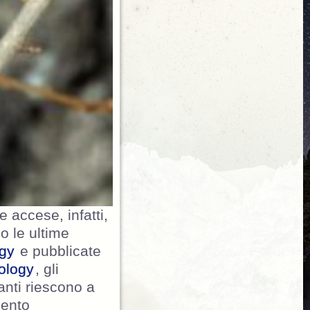
 accese, infatti,
do le ultime
ogy
e pubblicate
ology
, gli
anti riescono a
mento