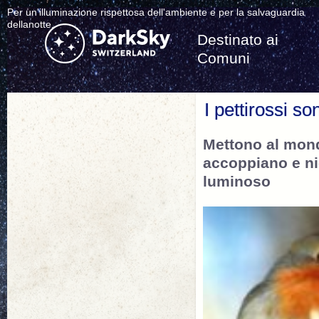
Per un'illuminazione rispettosa dell'ambiente e per la salvaguardia
dellanotte.
Destinato ai
Comuni
I pettirossi so
Mettono al mond
accoppiano e ni
luminoso