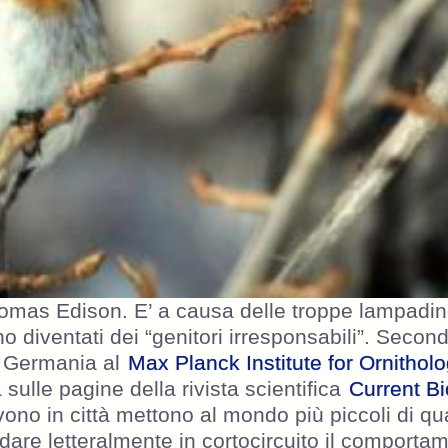
homas Edison. E’ a causa delle troppe lampadine
no diventati dei “genitori irresponsabili”. Secon
in Germania al
Max Planck Institute for Ornithol
sulle pagine della rivista scientifica
Current Bi
ono in città mettono al mondo più piccoli di qu
are letteralmente in cortocircuito il comporta