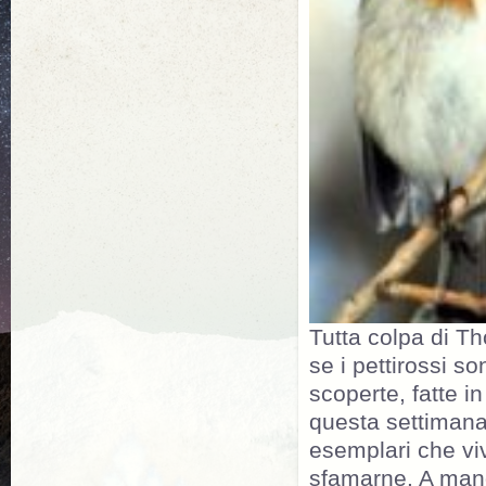
Tutta colpa di T
se i pettirossi so
scoperte, fatte 
questa settimana 
esemplari che viv
sfamarne. A mand