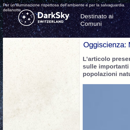
Per un'illuminazione rispettosa dell'ambiente e per la salvaguardia
dellanotte.
Destinato ai
Comuni
Oggiscienza: M
L’articolo prese
sulle important
popolazioni natu