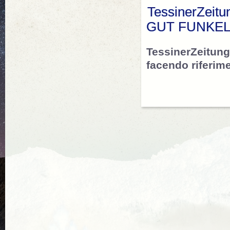
TessinerZei
GUT FUNKE
TessinerZeitung
facendo riferime