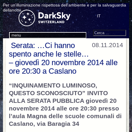
Per un'illuminazione rispettosa dell'ambiente e per la salvaguardia
dellanotte.
IT
Search
Cerca:
menu
Serata: …Ci hanno
08.11.2014
spento anche le stelle…
– giovedì 20 novembre 2014 alle
ore 20:30 a Caslano
“INQUINAMENTO LUMINOSO,
QUESTO SCONOSCIUTO” INVITO
ALLA SERATA PUBBLICA giovedì 20
novembre 2014 alle ore 20:30 presso
l’aula Magna delle scuole comunali di
Caslano, via Baragia 34