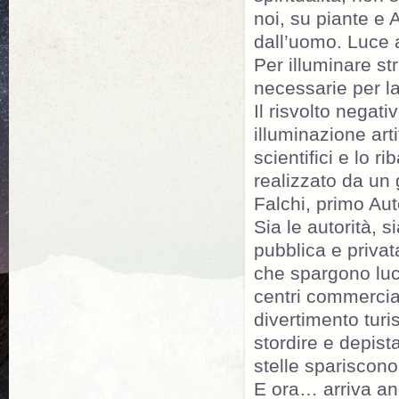
noi, su piante e 
dall’uomo. Luce a
Per illuminare st
necessarie per la
Il risvolto negati
illuminazione art
scientifici e lo 
realizzato da un 
Falchi, primo Aut
Sia le autorità, s
pubblica e privat
che spargono luce
centri commerciali
divertimento turi
stordire e depista
stelle spariscono
E ora… arriva anc