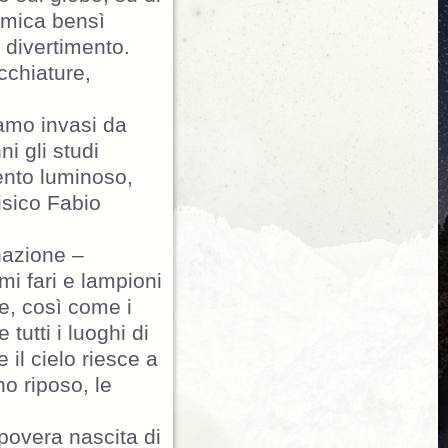
osmica bensì
r divertimento.
cchiature,
siamo invasi da
i gli studi
mento luminoso,
fisico Fabio
inazione –
mi fari e lampioni
te, così come i
tutti i luoghi di
 il cielo riesce a
no riposo, le
povera nascita di