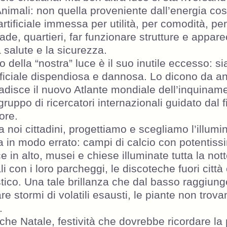
Animali: non quella proveniente dall’energia c
rtificiale immessa per utilità, per comodità, pe
rade, quartieri, far funzionare strutture e appare
 salute e la sicurezza.
vo della “nostra” luce è il suo inutile eccesso: 
ificiale dispendiosa e dannosa. Lo dicono da ann
ribadisce il nuovo Atlante mondiale dell’inquina
gruppo di ricercatori internazionali guidato dal 
ore.
ia noi cittadini, progettiamo e scegliamo l’illum
a in modo errato: campi di calcio con potentissi
 in alto, musei e chiese illuminate tutta la not
 con i loro parcheggi, le discoteche fuori città e 
stico. Una tale brillanza che dal basso raggiunge
re stormi di volatili esausti, le piante non trova
.
he Natale, festività che dovrebbe ricordare la 