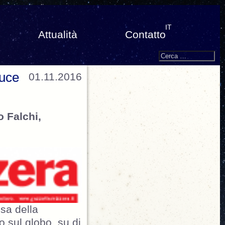
IT
Attualità
Contatto
Search
Cerca:
luce
01.11.2016
o Falchi,
ssa della
o sul globo, su di