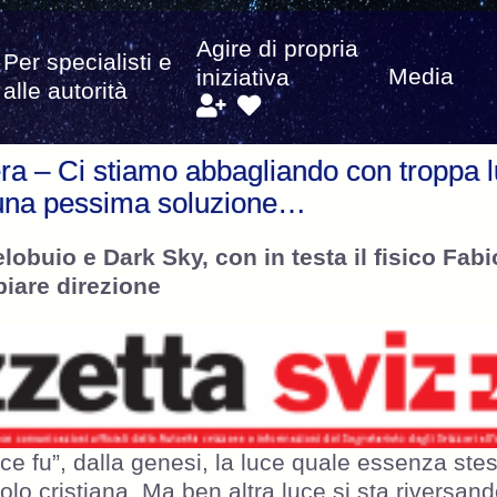
Agire di propria
Per specialisti e
Media
iniziativa
alle autorità
era – Ci stiamo abbagliando con troppa 
 una pessima soluzione…
elobuio e Dark Sky, con in testa il fisico Fabi
iare direzione
ce fu”, dalla genesi, la luce quale essenza ste
solo cristiana. Ma ben altra luce si sta riversand