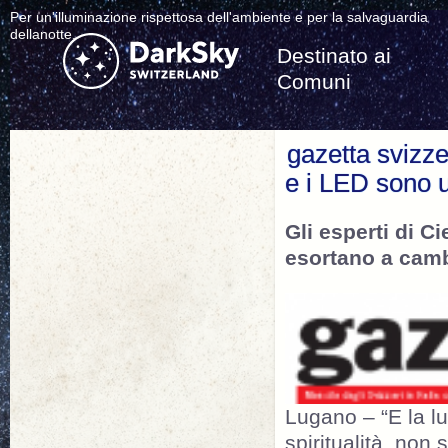
Per un'illuminazione rispettosa dell'ambiente e per la salvaguardia
dellanotte.
Destinato ai
Comuni
gazetta svizz
e i LED sono
Gli esperti di Ci
esortano a camb
Lugano – “E la lu
spiritualità, non 