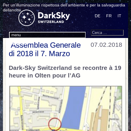
Per un'illuminazione rispettosa dell'ambiente e per la salvaguardia
dellanotte.
DE
FR
IT
Search
Cerca:
menu
Programma
Agenda
Assemblea Generale
07.02.2018
di 2018 il 7. Marzo
Dark-Sky Switzerland se recontre à 19
heure in Olten pour l’AG