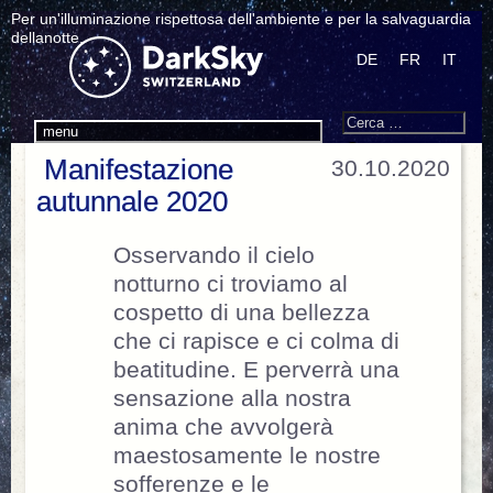
Per un'illuminazione rispettosa dell'ambiente e per la salvaguardia
dellanotte.
DE
FR
IT
Search
Cerca:
menu
Manifestazione
30.10.2020
autunnale 2020
Osservando il cielo
notturno ci troviamo al
cospetto di una bellezza
che ci rapisce e ci colma di
beatitudine. E perverrà una
sensazione alla nostra
anima che avvolgerà
maestosamente le nostre
sofferenze e le