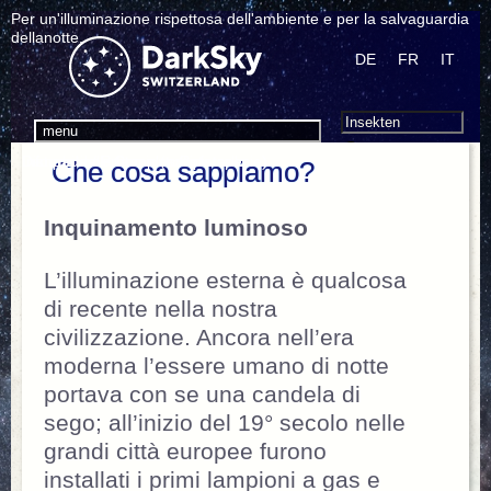
Per un'illuminazione rispettosa dell'ambiente e per la salvaguardia
dellanotte.
DE
FR
IT
Search
Cerca:
menu
Informatione Complementare
Disturbi della fauna (tutte le specie)
Lampada / Protezione Pipistrello
Che cosa sappiamo?
Inquinamento luminoso
L’illuminazione esterna è qualcosa
di recente nella nostra
civilizzazione. Ancora nell’era
moderna l’essere umano di notte
portava con se una candela di
sego; all’inizio del 19° secolo nelle
grandi città europee furono
installati i primi lampioni a gas e