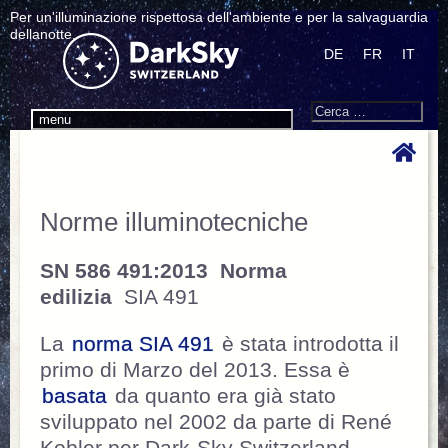
Per un'illuminazione rispettosa dell'ambiente e per la salvaguardia
dellanotte.
DE
FR
IT
Search
Cerca:
menu
Norme illuminotecniche
SN 586 491:2013
Norma
edilizia
SIA 491
La
norma SIA 491
è stata introdotta il
primo di Marzo del 2013. Essa è
basata
da quanto era già stato
sviluppato nel 2002 da parte di René