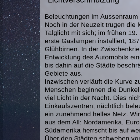
Beleuchtungen im Aussenraum si
Noch in der Neuzeit trugen die
Talglicht mit sich; im frühen 1
erste Gaslampen installiert, 18
Glühbirnen. In der Zwischenkrie
Entwicklung des Automobils ei
bis dahin auf die Städte beschrä
Gebiete aus.
Inzwischen verläuft die Kurve 
Menschen beginnen die Dunkelhe
viel Licht in der Nacht. Dies ni
Einkaufszentren, nächtlich bel
ein zunehmend helles Netz. Wir 
aus dem All: Nordamerika, Europ
Südamerika herrscht bis auf we
Über den Städten schweben von 