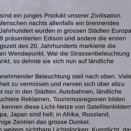
nd ein junges Produkt unserer Zivilisation.
 Menschen nachts allenfalls ein brennendes
9. Jahrhundert wurden in grossen Städten Europ
79 präsentierten Edison und andere die ersten
gszeit des 20. Jahrhunderts markierte die
nen Wendepunkt. War die Strassenbeleuchtung
nkt, so dehnte sie sich nun auf ländliche
zunehmender Beleuchtung steil nach oben. Viel
it zu vermissen und nerven sich über allzu
cht nur in den Städten. Autobahnen, ländliche
euchtete Reklamen, Tourismusregionen bilden
kennen diese Licht-Netze von Satellitenbilder
a, Japan sind hell; in Afrika, Russland,
nige Zentren das grosse Dunkel.
weitem sichtbare Lichtglocken: Kunstlicht, da