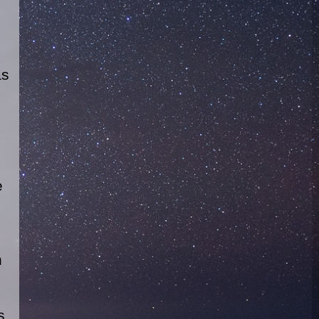
as
e
n
s