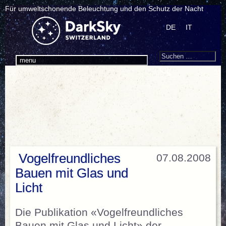
Für umweltschonende Beleuchtung und den Schutz der Nacht
DE
IT
Search
Suchen
menu
nach:
Vogelfreundliches
07.08.2008
Bauen mit Glas und
Licht
Die Publikation «Vogelfreundliches
Bauen mit Glas und Licht» der