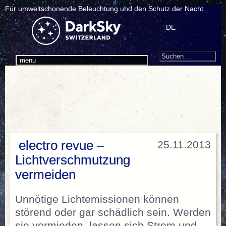
Für umweltschonende Beleuchtung und den Schutz der Nacht
DE
Search
Suchen
menu
nach:
electro revue –
25.11.2013
Lichtverschmutzung
vermeiden
Unnötige Lichtemissionen können
störend oder gar schädlich sein. Werden
sie vermieden, lassen sich Strom und