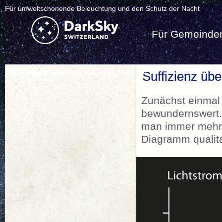
Für umweltschonende Beleuchtung und den Schutz der Nacht
Für Gemeinde
Energie sparen?
Licht verschwenden?
Warmes LED-Licht spart genügend Energie
Das ist Suffizienz
Suffizienz übe
Zunächst einmal i
bewundernswert. 
man immer mehr 
Diagramm qualitat