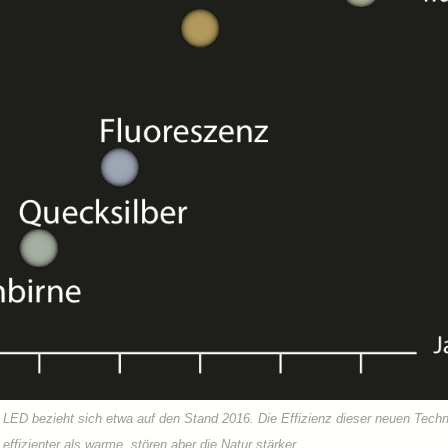
r LED bezieht sich etwa auf den Stand 2016. Die Effizienz dieser neuen Tech
effizienter als warme, stören aber die Natur stärker.