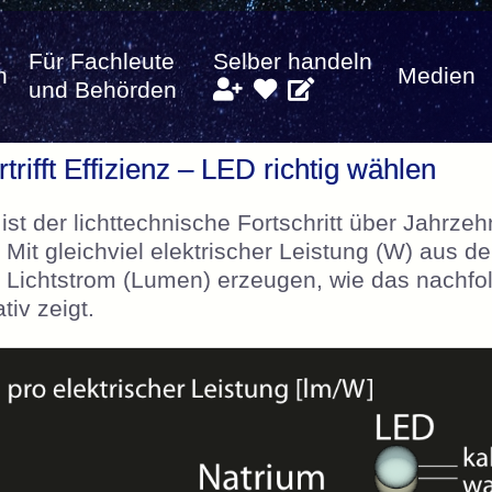
Für Fachleute
Selber handeln
n
Medien
und Behörden
rtrifft Effizienz – LED richtig wählen
st der lichttechnische Fortschritt über Jahrzeh
Mit gleichviel elektrischer Leistung (W) aus d
Lichtstrom (Lumen) erzeugen, wie das nachfo
iv zeigt.