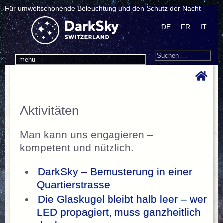
Für umweltschonende Beleuchtung und den Schutz der Nacht
DE
FR
IT
Search
Suchen
menu
nach:
Aktivitäten
Man kann uns engagieren –
kompetent und nützlich.
DarkSky – Bemusterung in einer
Quartierstrasse
Die Glaskugel bleibt halb leer – wer
LED propagiert, muss ganzheitlich