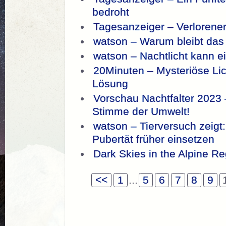
bedroht
Tagesanzeiger – Verlorener
watson – Warum bleibt das 
watson – Nachtlicht kann e
20Minuten – Mysteriöse Lic
Lösung
Vorschau Nachtfalter 2023
Stimme der Umwelt!
watson – Tierversuch zeigt
Pubertät früher einsetzen
Dark Skies in the Alpine R
<<
1
...
5
6
7
8
9