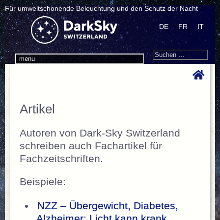
Für umweltschonende Beleuchtung und den Schutz der Nacht
DE
FR
IT
Search
Suchen
menu
nach:
Artikel
Autoren von Dark-Sky Switzerland
schreiben auch Fachartikel für
Fachzeitschriften.
Beispiele:
NZZ – Übergewicht, Diabetes,
Alzheimer: Licht kann krank