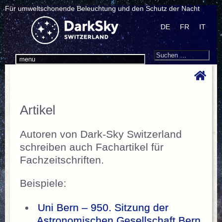
Für umweltschonende Beleuchtung und den Schutz der Nacht
DE
FR
IT
Search
Suchen
menu
nach:
Artikel
Autoren von Dark-Sky Switzerland
schreiben auch Fachartikel für
Fachzeitschriften.
Beispiele:
Uni Bern – 950. Sitzung der
Astronomischen Gesellschaft Bern